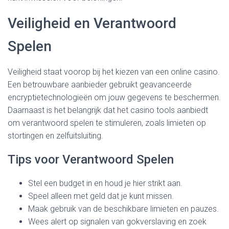
Veiligheid en Verantwoord
Spelen
Veiligheid staat voorop bij het kiezen van een online casino.
Een betrouwbare aanbieder gebruikt geavanceerde
encryptietechnologieën om jouw gegevens te beschermen.
Daarnaast is het belangrijk dat het casino tools aanbiedt
om verantwoord spelen te stimuleren, zoals limieten op
stortingen en zelfuitsluiting.
Tips voor Verantwoord Spelen
Stel een budget in en houd je hier strikt aan.
Speel alleen met geld dat je kunt missen.
Maak gebruik van de beschikbare limieten en pauzes.
Wees alert op signalen van gokverslaving en zoek