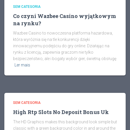
SEM CATEGORIA
Co czyni Wazbee Casino wyjątkowym
na rynku?
Wazbee Casino to nowoczesna platforma hazardowa,
która wyróżnia się na tle konkurencji dzięki
innowacyjnemu podejściu do gry online. Działając na
rynku z licencją, zapewnia graczom nie tylko
bezpieczeństwo, ale i bogaty wybór gier, świetną obsługę
Ler mais
SEM CATEGORIA
High Rtp Slots No Deposit Bonus Uk
The HD Graphics makes this background look simple but
classic with a green background color in and around the