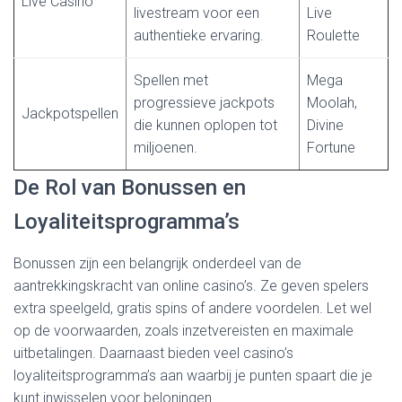
Live Casino
livestream voor een
Live
authentieke ervaring.
Roulette
Spellen met
Mega
progressieve jackpots
Moolah,
Jackpotspellen
die kunnen oplopen tot
Divine
miljoenen.
Fortune
De Rol van Bonussen en
Loyaliteitsprogramma’s
Bonussen zijn een belangrijk onderdeel van de
aantrekkingskracht van online casino’s. Ze geven spelers
extra speelgeld, gratis spins of andere voordelen. Let wel
op de voorwaarden, zoals inzetvereisten en maximale
uitbetalingen. Daarnaast bieden veel casino’s
loyaliteitsprogramma’s aan waarbij je punten spaart die je
kunt inwisselen voor beloningen.