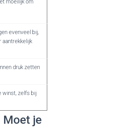
t moeilijk om
gen evenveel bij,
 aantrekkelijk
unnen druk zetten
 winst, zelfs bij
 Moet je