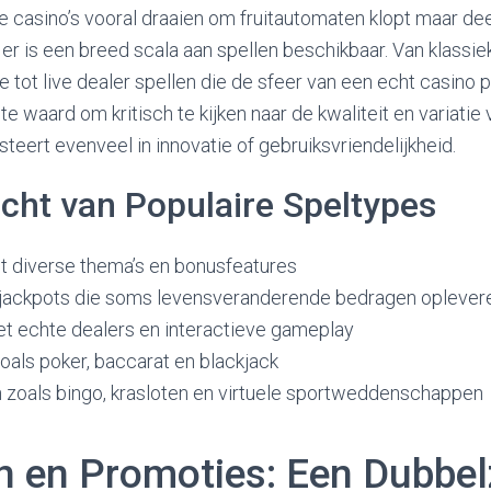
e casino’s vooral draaien om fruitautomaten klopt maar deels
 er is een breed scala aan spellen beschikbaar. Van klassie
te tot live dealer spellen die de sfeer van een echt casino 
e waard om kritisch te kijken naar de kwaliteit en variatie
steert evenveel in innovatie of gebruiksvriendelijkheid.
cht van Populaire Speltypes
t diverse thema’s en bonusfeatures
jackpots die soms levensveranderende bedragen oplever
et echte dealers en interactieve gameplay
oals poker, baccarat en blackjack
n zoals bingo, krasloten en virtuele sportweddenschappen
 en Promoties: Een Dubbelz