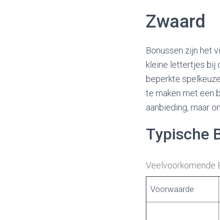
Zwaard
Bonussen zijn het vi
kleine lettertjes b
beperkte spelkeuze
te maken met een b
aanbieding, maar om
Typische 
Veelvoorkomende 
Voorwaarde