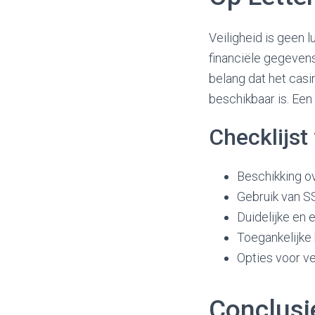
Veiligheid is geen 
financiële gegevens
belang dat het casi
beschikbaar is. Een
Checklijst
Beschikking o
Gebruik van S
Duidelijke en
Toegankelijke
Opties voor ve
Conclusie