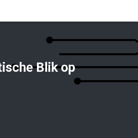
tische Blik op