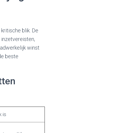
kritische blik. De
 inzetvereisten,
adwerkelijk winst
de beste
tten
 is