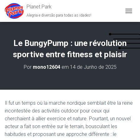
Planet Park
Alegria e diversão para todas as idades!
A
L
T
E
R
Le BungyPump : une révolution
N
A
sportive entre fitness et plaisir
R
A
Por
mono12604
em
14 de Junho de 2025
N
A
V
E
G
A
Il fut un temps où la marche nordique semblait être la reine
Ç
incontestée des activités outdoor pour ceux qui
Ã
O
cherchaient à allier exercice et nature. Pourtant, un nouvel
acteur a fait son entrée sur le terrain, bousculant les
habitudes et proposant une approche différente : le