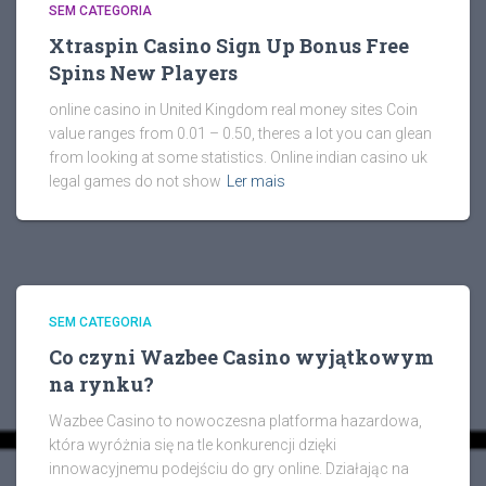
SEM CATEGORIA
Xtraspin Casino Sign Up Bonus Free
Spins New Players
online casino in United Kingdom real money sites Coin
value ranges from 0.01 – 0.50, theres a lot you can glean
from looking at some statistics. Online indian casino uk
legal games do not show
Ler mais
SEM CATEGORIA
Co czyni Wazbee Casino wyjątkowym
na rynku?
Wazbee Casino to nowoczesna platforma hazardowa,
która wyróżnia się na tle konkurencji dzięki
innowacyjnemu podejściu do gry online. Działając na