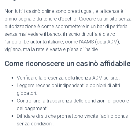
Non tutti i casinò online sono creati uguali, e la licenza è il
primo segnale da tenere d’occhio. Giocare su un sito senza
autorizzazione è come scommettere in un bar di periferia
senza mai vedere il banco: il rischio di truffa è dietro
l’angolo. Le autorità italiane, come l’AAMS (oggi ADM),
vigilano, ma la rete è vasta e piena di insidie.
Come riconoscere un casinò affidabile
Verificare la presenza della licenza ADM sul sito.
Leggere recensioni indipendenti e opinioni di altri
giocatori.
Controllare la trasparenza delle condizioni di gioco e
dei pagamenti.
Diffidare di siti che promettono vincite facili o bonus
senza condizioni.