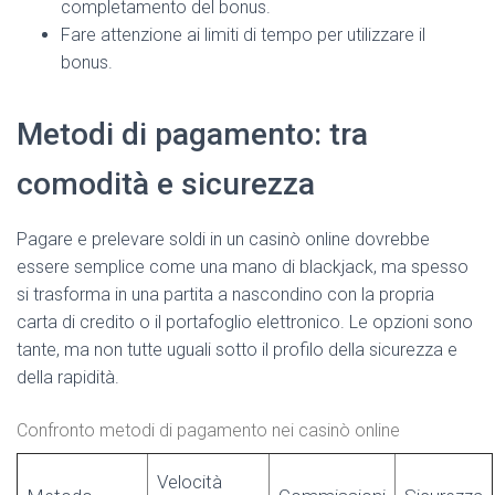
completamento del bonus.
Fare attenzione ai limiti di tempo per utilizzare il
bonus.
Metodi di pagamento: tra
comodità e sicurezza
Pagare e prelevare soldi in un casinò online dovrebbe
essere semplice come una mano di blackjack, ma spesso
si trasforma in una partita a nascondino con la propria
carta di credito o il portafoglio elettronico. Le opzioni sono
tante, ma non tutte uguali sotto il profilo della sicurezza e
della rapidità.
Confronto metodi di pagamento nei casinò online
Velocità