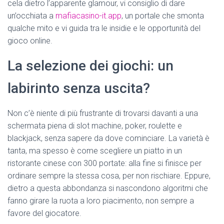
cela dietro l’apparente glamour, vi consiglio di dare
un’occhiata a
mafiacasino-it.app
, un portale che smonta
qualche mito e vi guida tra le insidie e le opportunità del
gioco online.
La selezione dei giochi: un
labirinto senza uscita?
Non c’è niente di più frustrante di trovarsi davanti a una
schermata piena di slot machine, poker, roulette e
blackjack, senza sapere da dove cominciare. La varietà è
tanta, ma spesso è come scegliere un piatto in un
ristorante cinese con 300 portate: alla fine si finisce per
ordinare sempre la stessa cosa, per non rischiare. Eppure,
dietro a questa abbondanza si nascondono algoritmi che
fanno girare la ruota a loro piacimento, non sempre a
favore del giocatore.