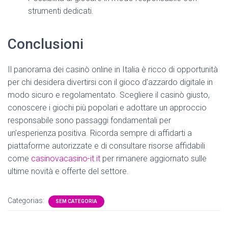
strumenti dedicati.
Conclusioni
Il panorama dei casinò online in Italia è ricco di opportunità
per chi desidera divertirsi con il gioco d’azzardo digitale in
modo sicuro e regolamentato. Scegliere il casinò giusto,
conoscere i giochi più popolari e adottare un approccio
responsabile sono passaggi fondamentali per
un’esperienza positiva. Ricorda sempre di affidarti a
piattaforme autorizzate e di consultare risorse affidabili
come
casinovacasino-it.it
per rimanere aggiornato sulle
ultime novità e offerte del settore.
Categorias:
SEM CATEGORIA