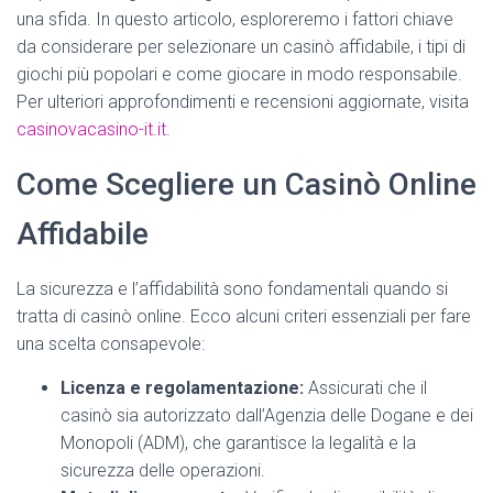
una sfida. In questo articolo, esploreremo i fattori chiave
da considerare per selezionare un casinò affidabile, i tipi di
giochi più popolari e come giocare in modo responsabile.
Per ulteriori approfondimenti e recensioni aggiornate, visita
casinovacasino-it.it
.
Come Scegliere un Casinò Online
Affidabile
La sicurezza e l’affidabilità sono fondamentali quando si
tratta di casinò online. Ecco alcuni criteri essenziali per fare
una scelta consapevole:
Licenza e regolamentazione:
Assicurati che il
casinò sia autorizzato dall’Agenzia delle Dogane e dei
Monopoli (ADM), che garantisce la legalità e la
sicurezza delle operazioni.