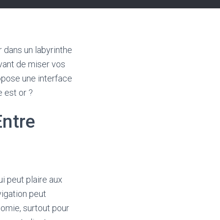
r dans un labyrinthe
avant de miser vos
pose une interface
 est or ?
Entre
ui peut plaire aux
vigation peut
nomie, surtout pour