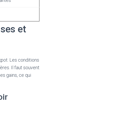
iantes
ses et
pot. Les conditions
ères. Il faut souvent
es gains, ce qui
oir