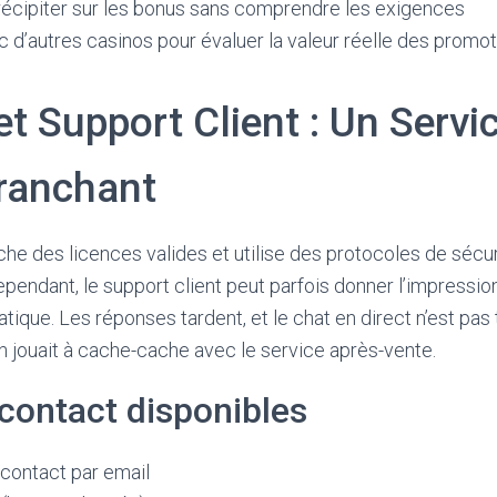
récipiter sur les bonus sans comprendre les exigences
d’autres casinos pour évaluer la valeur réelle des promo
et Support Client : Un Servi
ranchant
che des licences valides et utilise des protocoles de sécu
ependant, le support client peut parfois donner l’impression
tique. Les réponses tardent, et le chat en direct n’est pas 
 jouait à cache-cache avec le service après-vente.
contact disponibles
 contact par email