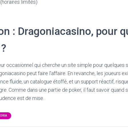
(horaires limités)
n : Dragoniacasino, pour qu
 ?
eur occasionnel qui cherche un site simple pour quelques s
goniacasino peut faire l’affaire. En revanche, les joueurs e
ce fluide, un catalogue étoffé, et un support réactif, risqu
re. Comme dans une partie de poker, il faut savoir quand 
prudence est de mise.
ORIA