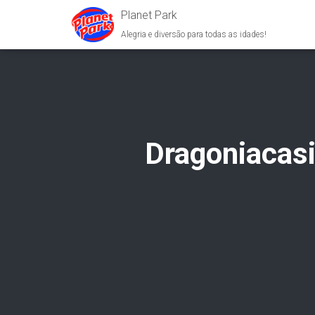
Planet Park
Alegria e diversão para todas as idades!
Dragoniacasi