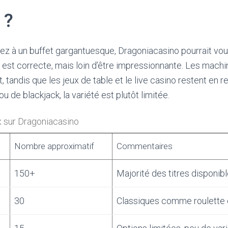
 ?
ez à un buffet gargantuesque, Dragoniacasino pourrait vous
 est correcte, mais loin d’être impressionnante. Les mach
tandis que les jeux de table et le live casino restent en ret
 de blackjack, la variété est plutôt limitée.
x sur Dragoniacasino
Nombre approximatif
Commentaires
150+
Majorité des titres disponib
30
Classiques comme roulette 