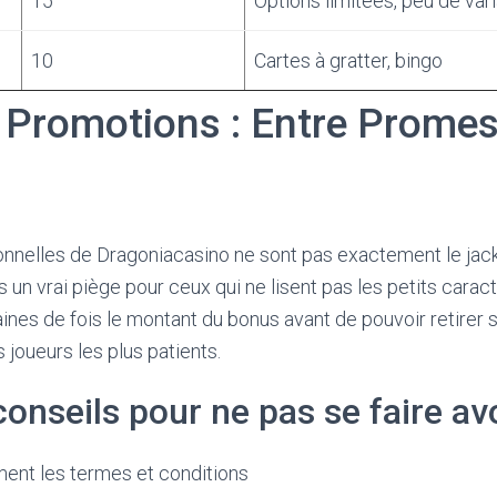
15
Options limitées, peu de var
10
Cartes à gratter, bingo
 Promotions : Entre Promes
onnelles de Dragoniacasino ne sont pas exactement le jack
 un vrai piège pour ceux qui ne lisent pas les petits caract
aines de fois le montant du bonus avant de pouvoir retirer s
 joueurs les plus patients.
onseils pour ne pas se faire av
ment les termes et conditions