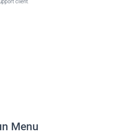
pport client.
 un Menu