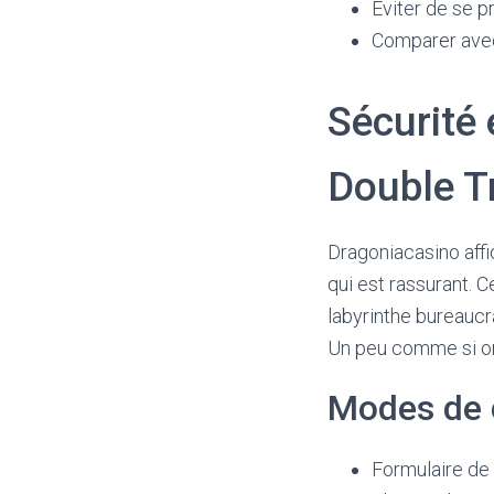
Éviter de se p
Comparer avec 
Sécurité 
Double T
Dragoniacasino affi
qui est rassurant. C
labyrinthe bureaucra
Un peu comme si on
Modes de 
Formulaire de