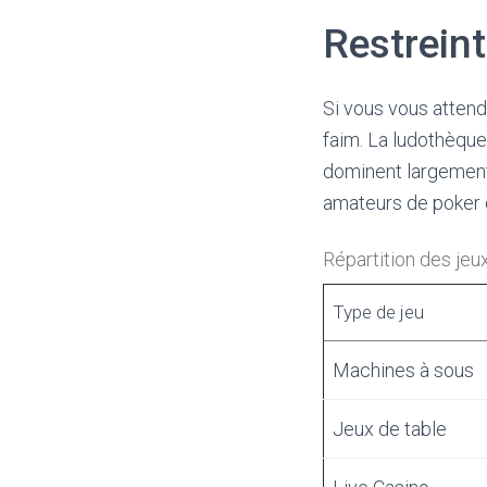
Restreint
Si vous vous attend
faim. La ludothèque
dominent largement, 
amateurs de poker ou
Répartition des jeu
Type de jeu
Machines à sous
Jeux de table