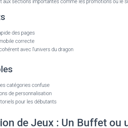
 aux sections importantes comme les promotions ou le su
ts
apide des pages
 mobile correcte
cohérent avec l’univers du dragon
bles
des catégories confuse
ons de personnalisation
oriels pour les débutants
tion de Jeux : Un Buffet ou