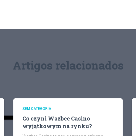
Artigos relacionados
SEM CATEGORIA
Co czyni Wazbee Casino
wyjątkowym na rynku?