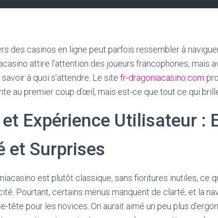
ers des casinos en ligne peut parfois ressembler à navigue
acasino attire l’attention des joueurs francophones, mais 
x savoir à quoi s’attendre. Le site
fr-dragoniacasino.com
pro
te au premier coup d’œil, mais est-ce que tout ce qui brille
 et Expérience Utilisateur : 
é et Surprises
acasino est plutôt classique, sans fioritures inutiles, ce q
ité. Pourtant, certains menus manquent de clarté, et la na
se-tête pour les novices. On aurait aimé un peu plus d’ergo