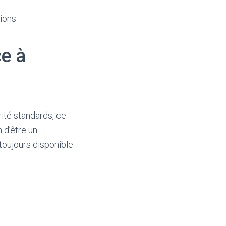
tions
ce à
rité standards, ce
 d’être un
toujours disponible.