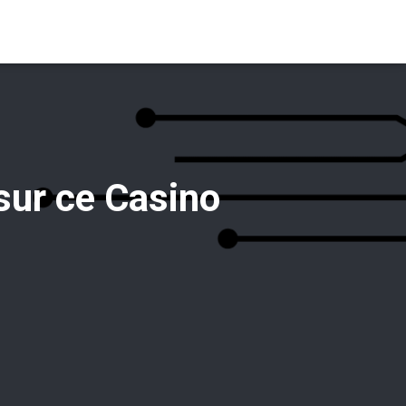
sur ce Casino