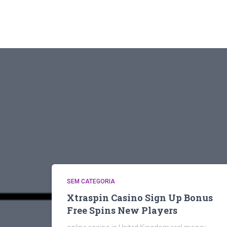
SEM CATEGORIA
Xtraspin Casino Sign Up Bonus
Free Spins New Players