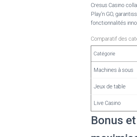
Cresus Casino coll
Play’n GO, garantis
fonctionnalités inn
Comparatif des cat
Catégorie
Machines à sous
Jeux de table
Live Casino
Bonus et 