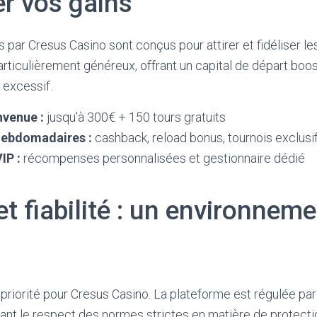
r vos gains
par Cresus Casino sont conçus pour attirer et fidéliser le
rticulièrement généreux, offrant un capital de départ boo
 excessif.
nvenue :
jusqu’à 300€ + 150 tours gratuits
hebdomadaires :
cashback, reload bonus, tournois exclusi
IP :
récompenses personnalisées et gestionnaire dédié
et fiabilité : un environneme
 priorité pour Cresus Casino. La plateforme est régulée par
ant le respect des normes strictes en matière de protecti