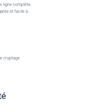
n ligne complète,
gante et facile à
de cryptage
té