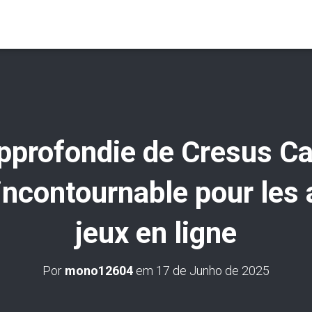
pprofondie de Cresus Ca
incontournable pour les
jeux en ligne
Por
mono12604
em
17 de Junho de 2025