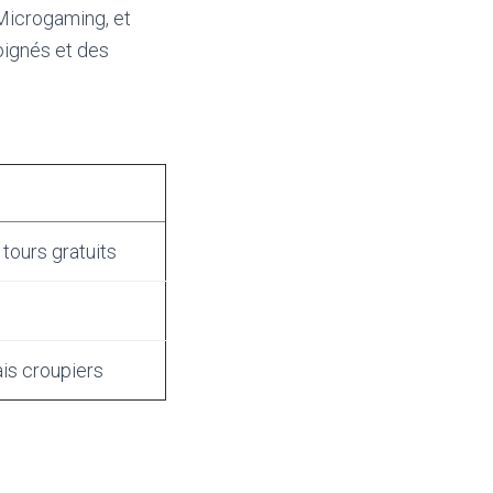
Microgaming, et
oignés et des
tours gratuits
ais croupiers