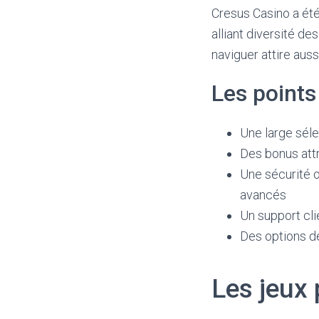
Cresus Casino a été
alliant diversité de
naviguer attire aus
Les points
Une large séle
Des bonus attr
Une sécurité 
avancés
Un support cli
Des options d
Les jeux 