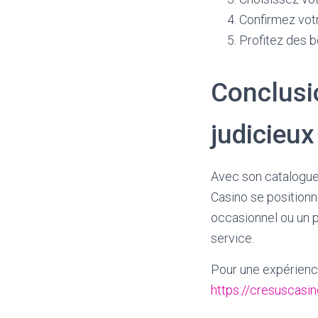
Confirmez votr
Profitez des 
Conclusi
judicieu
Avec son catalogue 
Casino se positionn
occasionnel ou un p
service.
Pour une expérience
https://cresuscasi